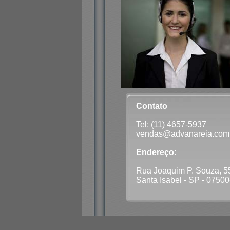
Contato
Tel: (11) 4657-5937
vendas@advanareia.com
Endereço:
Rua Joaquim P. Souza, 5
Santa Isabel - SP - 0750