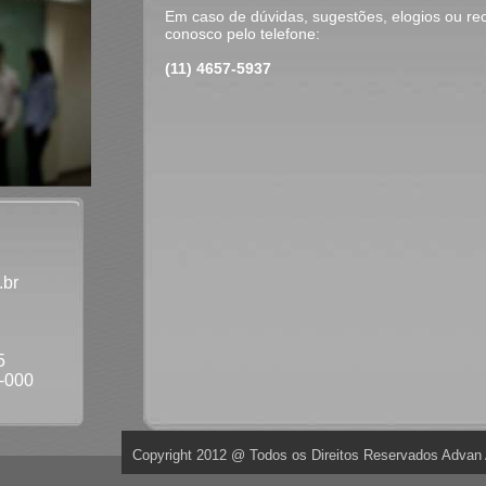
Em caso de dúvidas, sugestões, elogios ou re
conosco pelo telefone:
(11) 4657-5937
.br
5
0-000
Copyright 2012 @ Todos os Direitos Reservados Advan 